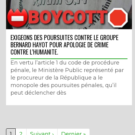
EXIGEONS DES POURSUITES CONTRE LE GROUPE
BERNARD HAYOT POUR APOLOGIE DE CRIME
CONTRE L’HUMANITE.
En vertu l’article 1 du code de procédure
pénale, le Ministère Public représenté par
le procureur de la République a le
monopole des poursuites pénales, qu’il
peut déclencher dès
Page
1
Page
2
Page
Suivant ›
Dernière
Dernier »