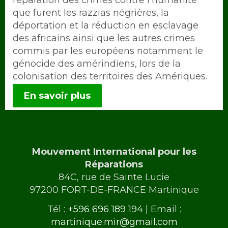
réparation des crimes contre l’humanité
que furent les razzias négrières, la
déportation et la réduction en esclavage
des africains ainsi que les autres crimes
commis par les européens notamment le
génocide des amérindiens, lors de la
colonisation des territoires des Amériques.
En savoir plus
Mouvement International pour les
Réparations
84C, rue de Sainte Lucie
97200 FORT-DE-FRANCE Martinique
Tél :
+596 696 189 194
| Email :
martinique.mir@gmail.com