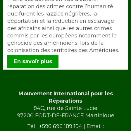
réparation des crimes contre l’humanité
que furent les razzias négrières, la
déportation et la réduction en esclavage
des africains ainsi que les autres crimes
commis par les européens notamment le
génocide des amérindiens, lors de la
colonisation des territoires des Amériques.
En savoir plus
Mouvement International pour les
Réparations
84C, rue de Sainte Lucie
97200 FORT-DE-FRANCE Martinique
Tél :
+596 696 189 194
| Email :