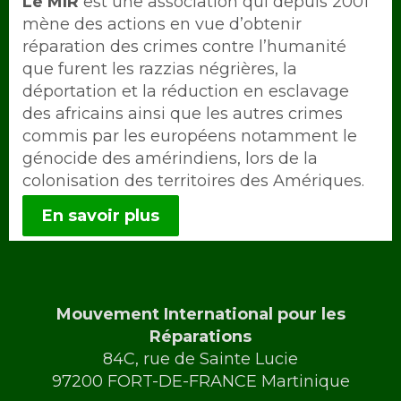
Intro
Le MIR
est une association qui depuis 2001
mène des actions en vue d’obtenir
réparation des crimes contre l’humanité
que furent les razzias négrières, la
déportation et la réduction en esclavage
des africains ainsi que les autres crimes
commis par les européens notamment le
génocide des amérindiens, lors de la
colonisation des territoires des Amériques.
En savoir plus
Mouvement International pour les
Réparations
84C, rue de Sainte Lucie
97200 FORT-DE-FRANCE Martinique