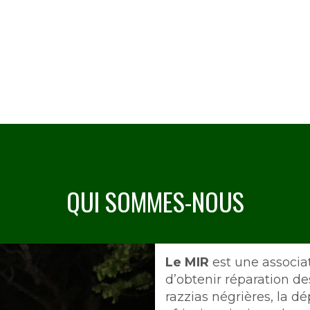
QUI SOMMES-NOUS
Intro
Le MIR
est une associa
d’obtenir réparation de
razzias négrières, la d