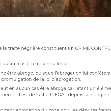
e e la traite négrière constituent un CRIME CONTRE
n aucun cas être reconnu légal
c être abrogé, puisque l’abrogation lui conférera
a promulgation de la loi d’abrogation.
eut en aucun cas être abrogé car, étant un éléme
i-même, il est de facto ILLEGAL depuis son origine
 portant abrogation du code noir, les députés franç