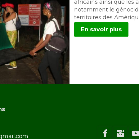
africains ainsi que le
notamment le génocide 
territoires des Amériqu
En savoir plus
ns
gmail.com