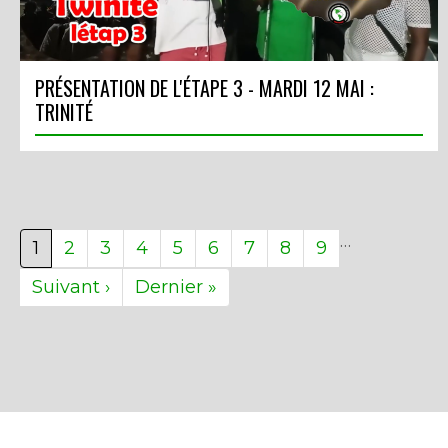
PRÉSENTATION DE L'ÉTAPE 3 - MARDI 12 MAI :
TRINITÉ
…
Page
1
Page
2
Page
3
Page
4
Page
5
Page
6
Page
7
Page
8
Page
9
courante
Page
Suivant ›
Dernière
Dernier »
suivante
page