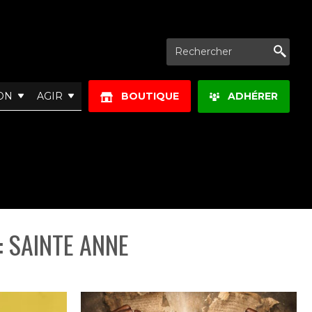
Re
ON
AGIR
BOUTIQUE
ADHÉRER
: SAINTE ANNE