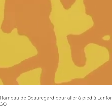
au Hameau de Beauregard pour aller à pied à Lanfo
GO.