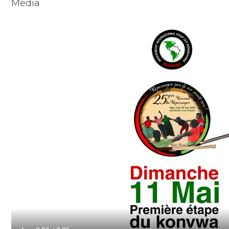
Media
Video
file