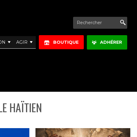
Re
ON
AGIR
BOUTIQUE
ADHÉRER
E HAÏTIEN