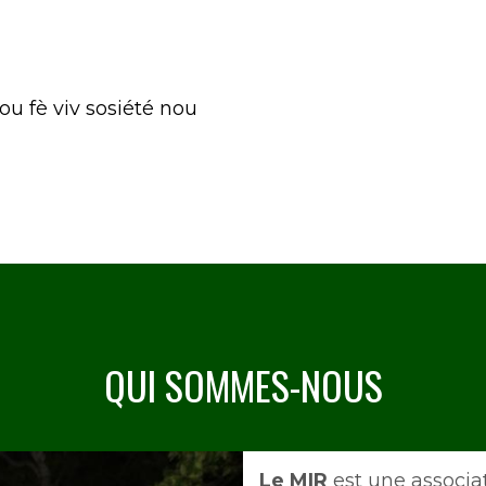
 fè viv sosiété nou
QUI SOMMES-NOUS
Intro
Le MIR
est une associa