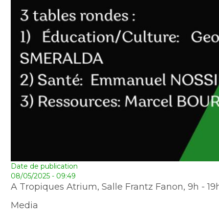
Date de publication
08/05/2025 - 09:49
A Tropiques Atrium, Salle Frantz Fanon, 9h - 19
Media
Image