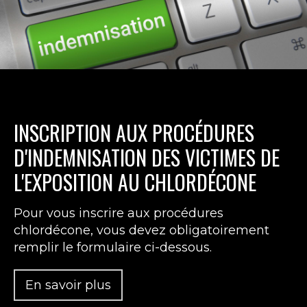
EXIGEONS L'ANNULATION DU CODE
INSCRIPTION AUX PROCÉDURES
AGIR ENSEMBLE
PÔLE JURIDIQUE
NOIR
D'INDEMNISATION DES VICTIMES DE
Vous pouvez apporter votre contribution au
Le pôle juridique est constitués
L'EXPOSITION AU CHLORDÉCONE
Mouvement International pour les
d'organisations associatives des caraïbes et
ILS NOUS ONT MENTI !
Réparations de différentes manières.
de France hexagonale regroupées au sein du
Pour vous inscrire aux procédures
Le Code Noir ne peut être abrogé
Collectif pour les Réparations.
chlordécone, vous devez obligatoirement
En savoir plus
La loi du 21 Mai 2001 reconnait que
remplir le formulaire ci-dessous.
En savoir plus
l’esclavage e la traite négrière constituent un
CRIME CONTRE L’HUMANITE soit un ACTE
En savoir plus
ILLEGAL