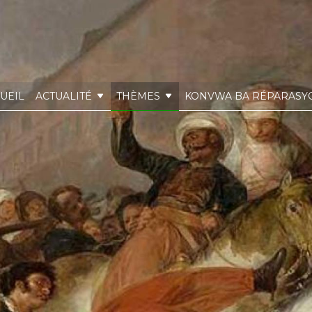
UEIL
ACTUALITÉ
THÈMES
KONVWA BA RÉPARASY