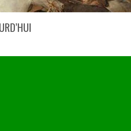
OURD’HUI