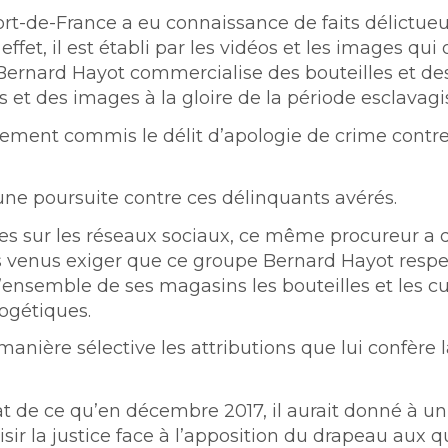
Fort-de-France a eu connaissance de faits délictu
fet, il est établi par les vidéos et les images qui 
 Bernard Hayot commercialise des bouteilles et de
et des images à la gloire de la période esclavagis
lement commis le délit d’apologie de crime contr
une poursuite contre ces délinquants avérés.
ées sur les réseaux sociaux, ce même procureur a
 venus exiger que ce groupe Bernard Hayot respec
l’ensemble de ses magasins les bouteilles et les c
logétiques.
nière sélective les attributions que lui confère la
e état de ce qu’en décembre 2017, il aurait donné à 
sir la justice face à l’apposition du drapeau aux q