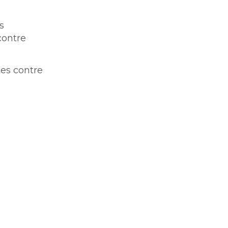
s
contre
tes contre