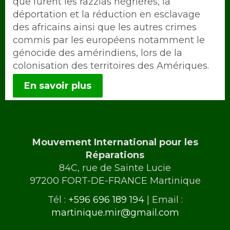
que furent les razzias négrières, la
déportation et la réduction en esclavage
des africains ainsi que les autres crimes
commis par les européens notamment le
génocide des amérindiens, lors de la
colonisation des territoires des Amériques.
En savoir plus
Mouvement International pour les
Réparations
84C, rue de Sainte Lucie
97200 FORT-DE-FRANCE Martinique
Tél :
+596 696 189 194
| Email :
martinique.mir@gmail.com