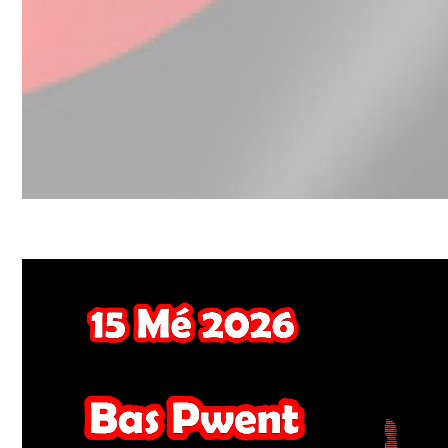
Video
file