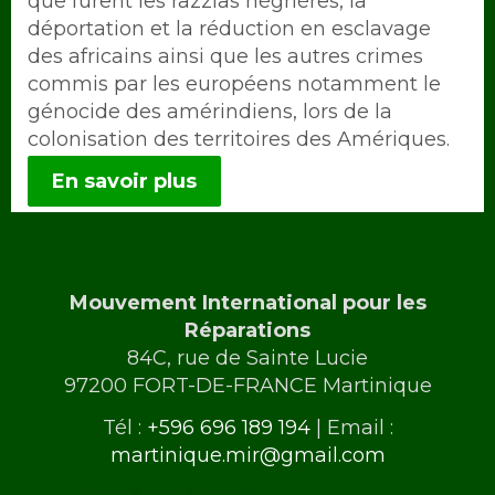
que furent les razzias négrières, la
déportation et la réduction en esclavage
des africains ainsi que les autres crimes
commis par les européens notamment le
génocide des amérindiens, lors de la
colonisation des territoires des Amériques.
En savoir plus
Mouvement International pour les
Réparations
84C, rue de Sainte Lucie
97200 FORT-DE-FRANCE Martinique
Tél :
+596 696 189 194
| Email :
martinique.mir@gmail.com