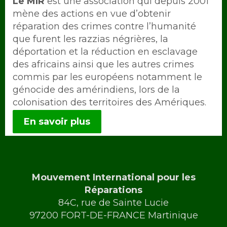
Intro
Le MIR
est une association qui depuis 2001
mène des actions en vue d’obtenir
réparation des crimes contre l’humanité
que furent les razzias négrières, la
déportation et la réduction en esclavage
des africains ainsi que les autres crimes
commis par les européens notamment le
génocide des amérindiens, lors de la
colonisation des territoires des Amériques.
En savoir plus
Mouvement International pour les
Réparations
84C, rue de Sainte Lucie
97200 FORT-DE-FRANCE Martinique