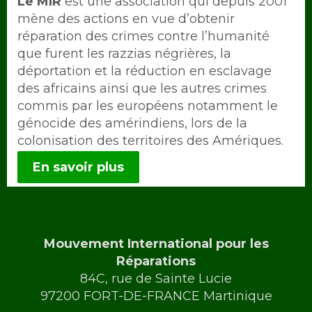
Intro
Le MIR
est une association qui depuis 2001
mène des actions en vue d’obtenir
réparation des crimes contre l’humanité
que furent les razzias négrières, la
déportation et la réduction en esclavage
des africains ainsi que les autres crimes
commis par les européens notamment le
génocide des amérindiens, lors de la
colonisation des territoires des Amériques.
En savoir plus
Mouvement International pour les
Réparations
84C, rue de Sainte Lucie
97200 FORT-DE-FRANCE Martinique