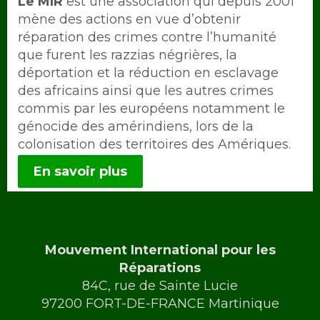
Intro
Le MIR
est une association qui depuis 2001
mène des actions en vue d’obtenir
réparation des crimes contre l’humanité
que furent les razzias négrières, la
déportation et la réduction en esclavage
des africains ainsi que les autres crimes
commis par les européens notamment le
génocide des amérindiens, lors de la
colonisation des territoires des Amériques.
En savoir plus
Mouvement International pour les
Réparations
84C, rue de Sainte Lucie
97200 FORT-DE-FRANCE Martinique