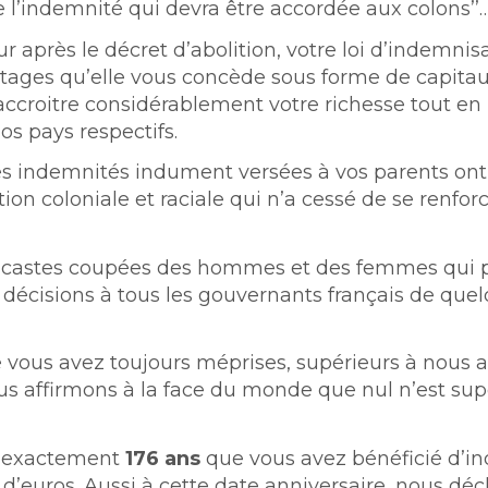
e l’indemnité qui devra être accordée aux colons’’
ur après le décret d’abolition, votre loi d’indemnis
antages qu’elle vous concède sous forme de capita
accroitre considérablement votre richesse tout en
s pays respectifs.
 les indemnités indument versées à vos parents on
n coloniale et raciale qui n’a cessé de se renfor
es castes coupées des hommes et des femmes qui 
s décisions à tous les gouvernants français de que
e vous avez toujours méprises, supérieurs à nous a
nous affirmons à la face du monde que nul n’est sup
ra exactement
176 ans
que vous avez bénéficié d’i
 d’euros. Aussi à cette date anniversaire, nous dé