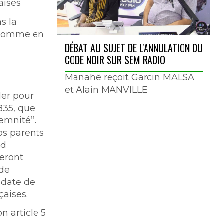
aises
s la
t comme en
DÉBAT AU SUJET DE L'ANNULATION DU
CODE NOIR SUR SEM RADIO
Manahë reçoit Garcin MALSA
et Alain MANVILLE
ler pour
1835, que
emnité’’.
os parents
nd
seront
 de
 date de
çaises.
n article 5