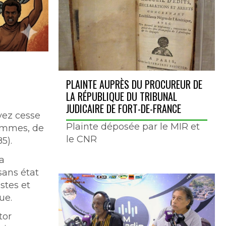
PLAINTE AUPRÈS DU PROCUREUR DE
LA RÉPUBLIQUE DU TRIBUNAL
JUDICAIRE DE FORT-DE-FRANCE
vez cesse
Plainte déposée par le MIR et
ommes, de
le CNR
5).
a
 sans état
stes et
ue.
tor