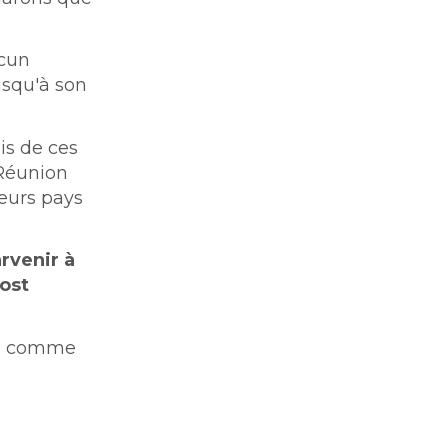
ucun
usqu'à son
ais de ces
 Réunion
leurs pays
arvenir à
post
as, comme