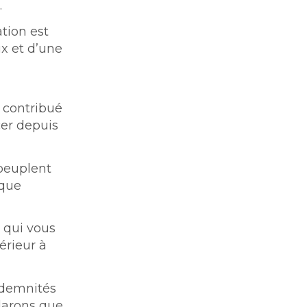
…
ation est
ux et d’une
t contribué
cer depuis
peuplent
lque
 qui vous
érieur à
ndemnités
clarons que