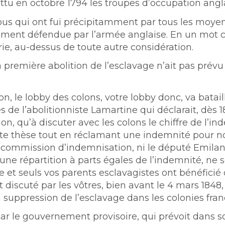
attu en octobre 1794 les troupes d’occupation angl
s qui ont fui précipitamment par tous les moyen
dement défendue par l’armée anglaise. En un mo
rie, au-dessus de toute autre considération.
remière abolition de l’esclavage n’ait pas prévu
n, le lobby des colons, votre lobby donc, va batail
 de l’abolitionniste Lamartine qui déclarait, dès 
n, qu’à discuter avec les colons le chiffre de l’ind
tte thèse tout en réclamant une indemnité pour n
a commission d’indemnisation, ni le député Emila
 répartition à parts égales de l’indemnité, ne 
et seuls vos parents esclavagistes ont bénéficié
discuté par les vôtres, bien avant le 4 mars 1848,
 suppression de l’esclavage dans les colonies fran
 par le gouvernement provisoire, qui prévoit dans so