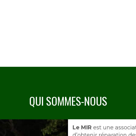
QUI SOMMES-NOUS
Intro
Le MIR
est une associa
d’obtenir réparation de