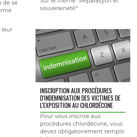
Sur le thème "Réparasyon et
n de se
souveraineté"
forme
 leur
INSCRIPTION AUX PROCÉDURES
D'INDEMNISATION DES VICTIMES DE
L'EXPOSITION AU CHLORDÉCONE
Pour vous inscrire aux
procédures chlordécone, vous
devez obligatoirement remplir