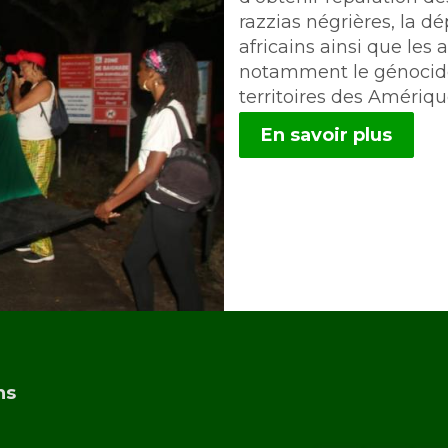
razzias négrières, la d
africains ainsi que le
notamment le génocide 
territoires des Amériqu
En savoir plus
ns