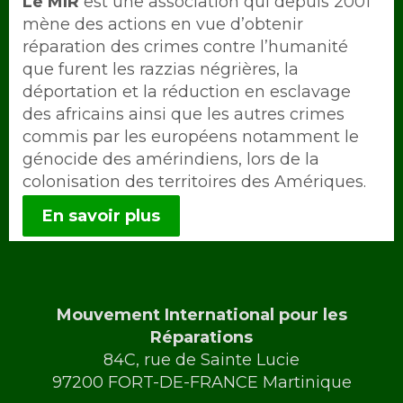
Intro
Le MIR
est une association qui depuis 2001
mène des actions en vue d’obtenir
réparation des crimes contre l’humanité
que furent les razzias négrières, la
déportation et la réduction en esclavage
des africains ainsi que les autres crimes
commis par les européens notamment le
génocide des amérindiens, lors de la
colonisation des territoires des Amériques.
En savoir plus
Mouvement International pour les
Réparations
84C, rue de Sainte Lucie
97200 FORT-DE-FRANCE Martinique